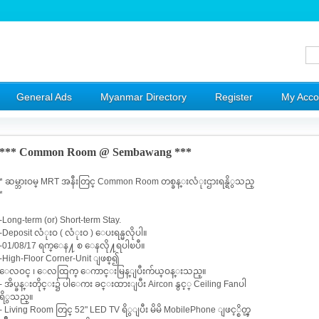
General Ads
Myanmar Directory
Register
My Acco
*** Common Room @ Sembawang ***
* ဆမ္ဘားဝမ္ MRT အနီးတြင္ Common Room တစ္ခန္းလံုးဌားရန္ရိွသည္
*
-Long-term (or) Short-term Stay.
-Deposit လံုးဝ ( လံုးဝ ) ေပးရန္မလိုပါ။
-01/08/17 ရက္ေန႔ စ ေနလို႔ရပါၿပီ။
-High-Floor Corner-Unit ျဖစ္၍
ေလဝင္ ၊ ေလထြက္ ေကာင္းမြန္ျပီးက်ယ္ဝန္းသည္။
- အိပ္ခန္းတိုင္း၌ ပါေကး ခင္းထားျပီး Aircon နွင့္ Ceiling Fanပါ
ရိွသည္။
- Living Room တြင္ 52" LED TV ရိွျပီး မိမိ MobilePhone ျဖင့္စိတ္ၾ