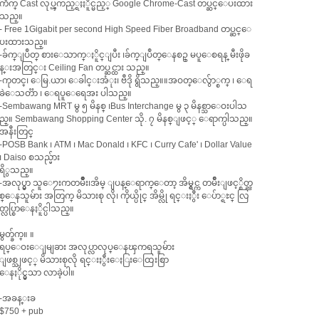
ကိဳက္ Cast လုပ္ၾကည့္ရႈႏိူင္မည့္ Google Chrome-Cast တပ္ဆင္ေပးထား
သည္။
- Free 1Gigabit per second High Speed Fiber Broadband တပ္ဆင္ေ
ပးထားသည္။
-ခ်က္ျပဳတ္ စားေသာက္ႏိူင္ျပီး ၊ခ်က္ျပဳတ္ေနစဥ္ မပူေစရန္ မီးဖိုခ
န္းအတြင္း Ceiling Fan တပ္ဆင္ထား သည္။
-ကုတင္၊ ေမြ.ယာ၊ ေခါင္းအံုး၊ ဗီဒို ရွိသည္။။အဝတ္ေလ်ွာ္စက္ ၊ ေရ
ခဲေသတၱာ ၊ ေရပူေရေအး ပါသည္။
-Sembawang MRT မွ ၅ မိနစ္ ၊Bus Interchange မွ ၃ မိနစ္သာေဝးပါသ
ည္။ Sembawang Shopping Center သို. ၇ မိနစ္ျဖင့္ ေရာက္ပါသည္။
အနီးတြင္
-POSB Bank ၊ ATM ၊ Mac Donald ၊ KFC ၊ Curry Cafe' ၊ Dollar Value
၊ Daiso စသည္မ်ား
ရိွသည္။
-အလုပ္မွာ သူေ႒းကတမ်ိဳဳး၊အိမ္ ျပန္ေရာက္ေတာ့ အိမ္ရွင္က တမ်ိဳးျဖင့္စိတ္ည
စ္ေနသူမ်ား အတြက္ မိသားစု လို၊ ကိုယ္ပိုင္ အိမ္လို ရင္းႏွီး ေပ်ာ္ရႊင္ လြ
တ္လပ္စြာေနႏိူင္ပါသည္။
မွတ္ခ်က္။ ။
ရပ္ေဝးေျမျခား အလုပ္လာလုပ္ေနၾကရသူမ်ား
ျဖစ္သျဖင့္ မိသားစုလို ရင္းႏွီးေႏြးေထြးစြာ
ေနႏိုင္မွသာ လာခဲ့ပါ။
-အခန္းခ
$750 + pub