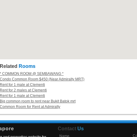
Related
Rooms
* COMMON ROOM @ SEMBAWANG *
Condo Common Room $450 (Near Admiralty MRT)
Rent for 1 male at Clementi
Rent for 2 males at Clementi
Rent for 1 male at Clementi
Big common room to rent near Bukit Batok mrt
Common Room for Rent at Admiralty
apore
Contact
Us
C
Name