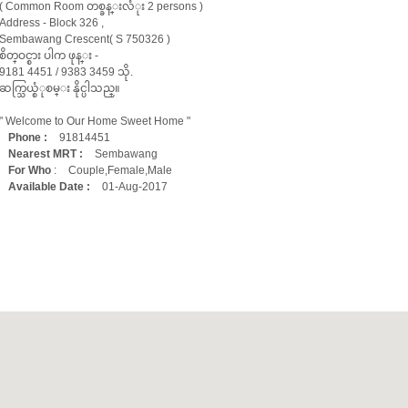
( Common Room တစ္ခန္းလံုး 2 persons )
Address - Block 326 ,
Sembawang Crescent( S 750326 )
စိတ္ဝင္စား ပါက ဖုန္း -
9181 4451 / 9383 3459 သို.
ဆက္သြယ္စံုစမ္း နိုင္ပါသည္။
" Welcome to Our Home Sweet Home "
Phone :
91814451
Nearest MRT :
Sembawang
For Who
:
Couple,Female,Male
Available Date :
01-Aug-2017