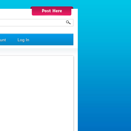
unt
Log In